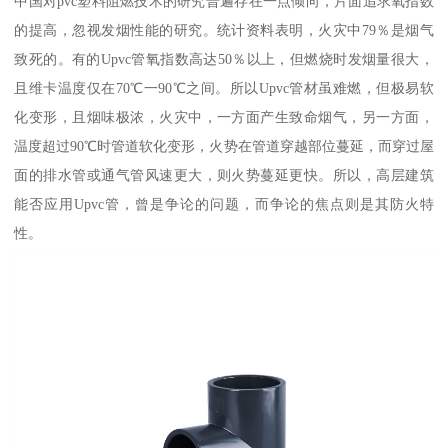
中国对pvc塑料阻燃技术的研究普遍存在一点倾向，片面追求氧指数
的提高，忽视发烟性能的研究。统计资料表明，火灾中79％是烟气
致死的。有的Upvc管氧指数高达50％以上，但燃烧时发烟量很大，
且维卡温度仅在70℃一90℃之间。所以Upvc管材虽难燃，但极易软
化变形，且烟味极浓，火灾中，一方面产生致命烟气，另一方面，
温度超过90℃时管道软化变形，火势在管道穿越部位蔓延，而穿过屋
面的排水管或通气管风速更大，则火势蔓延更快。所以，高层建筑
能否应用Upvc管，曾是争论的问题，而争论的焦点则是其防火特
性。