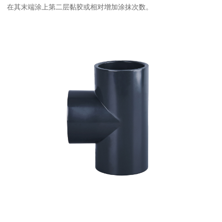
在其末端涂上第二层黏胶或相对增加涂抹次数。