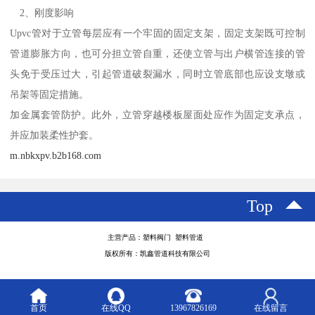
2、刚度影响
Upvc管对于立管每层应有一个牢固的固定支架，固定支架既可控制
管道膨胀方向，也可分担立管自重，还使立管与出户横管连接的管
头免于受压过大，引起管道破裂漏水，同时立管底部也应设支墩或
吊架等固定措施。
加金属套管防护。此外，立管穿越楼板屋面处应作为固定支承点，
并应加装柔性护套。
m.nbkxpv.b2b168.com
Top
主营产品：塑料阀门 塑料管道
版权所有：凯鑫管道科技有限公司
首页
在线QQ
13967826169
在线留言