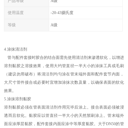
产品等级
A级
使用温度
-20-43摄氏度
等级
A级
4.涂抹清洁剂
管与配件套接时胶合的结合面需先使用清洁剂来渗透软化，以增进
溶剂黏胶之溶接效果，使用大约管直径一半大小的涂抹工具或毛刷
（建议勿用破布）将清洁剂均匀涂在管末端外面和配件套节内面，
大尺寸管件接合或必要时宜增加涂抹次数及量，以确保表面的软化
效果。
5.涂抹溶剂黏胶
溶剂黏胶必须在管表面清洁剂作用完毕后涂上。接合表面必须被浸
透而且软化。黏胶应以管直径一半大小的天然鬃刷涂上。管末端外
面应涂厚层黏胶，配件套接内面应涂中等厚度黏胶。大于DN50的管