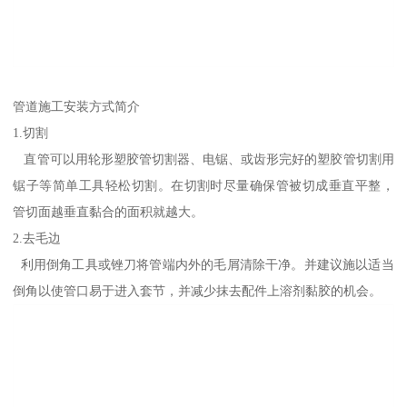
管道施工安装方式简介
1.切割
直管可以用轮形塑胶管切割器、电锯、或齿形完好的塑胶管切割用
锯子等简单工具轻松切割。在切割时尽量确保管被切成垂直平整，
管切面越垂直黏合的面积就越大。
2.去毛边
利用倒角工具或锉刀将管端内外的毛屑清除干净。并建议施以适当
倒角以使管口易于进入套节，并减少抹去配件上溶剂黏胶的机会。