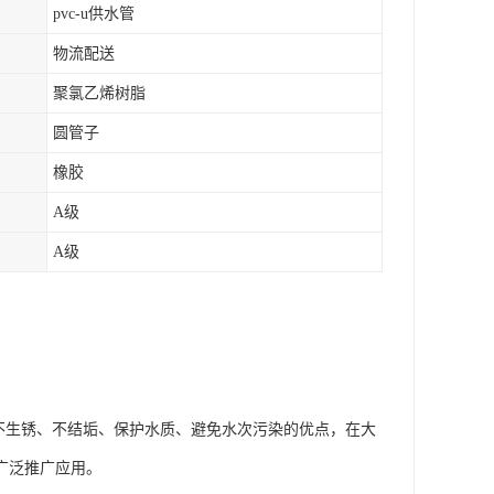
pvc-u供水管
物流配送
聚氯乙烯树脂
圆管子
橡胶
A级
A级
、不生锈、不结垢、保护水质、避免水次污染的优点，在大
广泛推广应用。