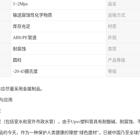
1~2Mpa
品名
输送腐蚀性化学物质
运输方式
库存充足
材质
ABS/PE管道
外观
耐腐蚀
类型
圆柱
产品等级
-20-43摄氏度
等级
亦应尽量采用金属制品。
题与应用
域：
程（包括室水和室外市政水管），由于Upvc塑料管具有耐酸碱、耐腐蚀
品的今天，作为一种保护人类健康的理想“绿色建材”，已被中国乃至全球