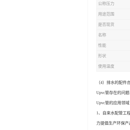
公称压力
用途范围
是否现货
名称
性能
形状
使用温度
（4）排水的配件
Upvc管存在的问
Upvc管的应用领
1、自来水配管工
力提倡生产环保产