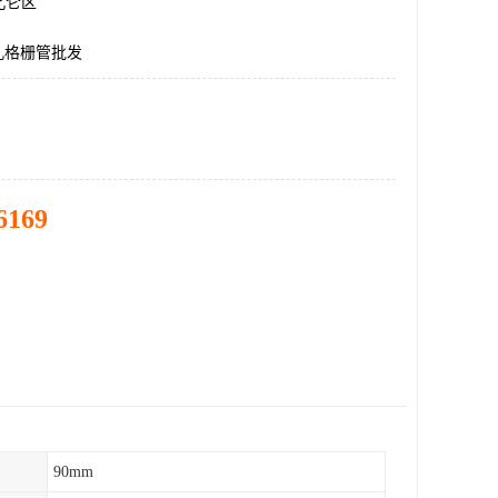
北仑区
孔格栅管批发
6169
90mm