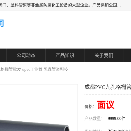
凯鑫管道科技有限公司是一家专业生产PPH、CPVC各类塑料阀门、塑料管道等非金属防腐化工设备的大型企业。产品远销全国三十一个省、市、自治区,广泛应用于化工、石油、氯碱、染料、制药、农药等行业，深受广大用户欢迎，是目前国内生产化工泵、阀门规模较大的生产基地之一。
司
公司动态
产品知识
关于我们
孔格栅管批发 upvc工业管 凯鑫管道科技
成都PVC九孔格栅管
面议
价格：
产品数量：
9999.00件