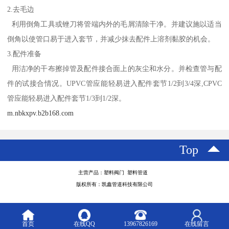
2.去毛边
利用倒角工具或锉刀将管端内外的毛屑清除干净。并建议施以适当
倒角以使管口易于进入套节，并减少抹去配件上溶剂黏胶的机会。
3.配件准备
用洁净的干布擦掉管及配件接合面上的灰尘和水分。并检查管与配
件的试接合情况。UPVC管应能轻易进入配件套节1/2到3/4深,CPVC
管应能轻易进入配件套节1/3到1/2深。
m.nbkxpv.b2b168.com
Top
主营产品：塑料阀门 塑料管道
版权所有：凯鑫管道科技有限公司
首页
在线QQ
13967826169
在线留言