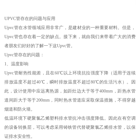
UPVC管存在的问题与应用
Upvc管在水管领域应用非常广，是建材业的一种重要材料。但是，
Upvc管也存在着一定的缺点。接下来，就由我们来带着广大的消费
者朋友们好好的了解一下这Upvc管。
Upvc管存在的问题：
1、温度影响
Upvc管耐热性能差，且在60℃以上环境抗拉强度下降（适用于连续
排放温度不超过40℃，瞬时排放温度不超过80℃的生活污水）。因
此，设计使用中应远离热源，如距灶边大于等于400mm，距热水管
道间距大于等于200mm，同时热水管道应采取保温措施，不得穿越
烟道和防火墙。
低温环境下硬聚氯乙烯塑料排水管抗冲击强度降低。因此在有空调
的设备转换层，可以考虑采用铸铁管代替硬聚氯乙烯排水管，以保
证排水安全性。