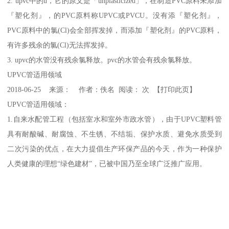
2. upvc中的u，它的原文是「unplasticized」，在制造PVC原料未添加
『塑化剂』，的PVC原料称UPVC或PVCU。没有添『塑化剂』，
PVC原料中的氯(Cl)会全部挥发掉，而添加『塑化剂』的PVC原料，
有许多残余的氯(Cl)无法挥发掉。
3. upvc的水管没有残余氯释放。pvc的水管会有残余氯释放。
UPVC管适用领域
2018-06-25 来源： 作者：佚名 阅读： 次 【打印此页】
UPVC管适用领域：
1.自来水配管工程（包括室水和室外市政水管），由于UPVC塑料管
具有耐酸碱、耐腐蚀、不生锈、不结垢、保护水质、避免水质受到
二次污染的优点，在大力提倡生产环保产品的今天，作为一种保护
人类健康的理想“绿色建材”，已被中国乃至全球广泛推广应用。