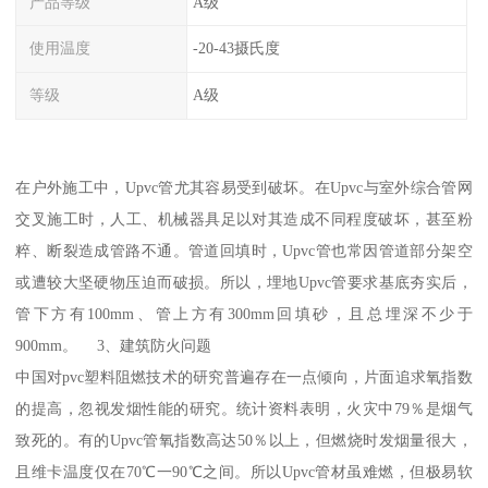
产品等级
A级
使用温度
-20-43摄氏度
等级
A级
在户外施工中，Upvc管尤其容易受到破坏。在Upvc与室外综合管网
交叉施工时，人工、机械器具足以对其造成不同程度破坏，甚至粉
粹、断裂造成管路不通。管道回填时，Upvc管也常因管道部分架空
或遭较大坚硬物压迫而破损。所以，埋地Upvc管要求基底夯实后，
管下方有100mm、管上方有300mm回填砂，且总埋深不少于
900mm。 3、建筑防火问题
中国对pvc塑料阻燃技术的研究普遍存在一点倾向，片面追求氧指数
的提高，忽视发烟性能的研究。统计资料表明，火灾中79％是烟气
致死的。有的Upvc管氧指数高达50％以上，但燃烧时发烟量很大，
且维卡温度仅在70℃一90℃之间。所以Upvc管材虽难燃，但极易软