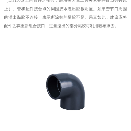
（DN150以上的管件之接合，需用拉力器工具夹紧并静置15分钟以
上）。管和配件接合点的周围胶水溢出应很明显。如果套节口周围
的溢出黏胶不连接，表示所涂抹的黏胶不足。果真如此，建议应将
配件丢弃重新组合接口，过量溢出的部分黏胶可利用破布擦去。