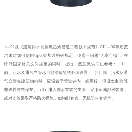
1—92及《建筑排水硬聚氯乙烯管道工程技术规范》CJJ —96等规范
均未对如何使用Upvc管加以明确规定，使这一问题“无章可循”。在
呼吁国家相关文件规定的同时，提出一些意见供同仁参考：（1）
雨、污水及通气立管尽可能沿建筑物外墙设置。（2）雨、污水及通
气立管在建筑物内时，应设置于管道井内，或用砖、混凝土制块等
非燃性材料保护。（3）排入排水立管的支管，采用金属排水管道，
或对支管采取严格防火措施，如钢制套管、无机防火套管等。