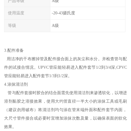
产品等级
A级
使用温度
-20-43摄氏度
等级
A级
3.配件准备
用洁净的干布擦掉管及配件接合面上的灰尘和水分。并检查管与配
件的试接合情况。UPVC管应能轻易进入配件套节1/2到3/4深,CPVC
管应能轻易进入配件套节1/3到1/2深。
4.涂抹清洁剂
管与配件套接时胶合的结合面需先使用清洁剂来渗透软化，以增进
溶剂黏胶之溶接效果，使用大约管直径一半大小的涂抹工具或毛刷
（建议勿用破布）将清洁剂均匀涂在管末端外面和配件套节内面，
大尺寸管件接合或必要时宜增加涂抹次数及量，以确保表面的软化
效果。