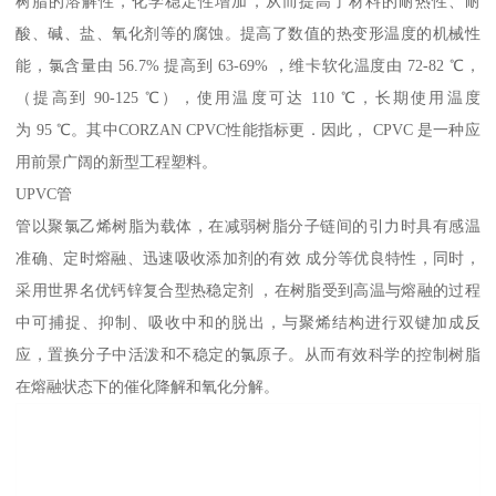
树脂的溶解性，化学稳定性增加，从而提高了材料的耐热性、耐
酸、碱、盐、氧化剂等的腐蚀。提高了数值的热变形温度的机械性
能，氯含量由 56.7% 提高到 63-69% ，维卡软化温度由 72-82 ℃，
（提高到 90-125 ℃），使用温度可达 110 ℃，长期使用温度
为 95 ℃。其中CORZAN CPVC性能指标更．因此， CPVC 是一种应
用前景广阔的新型工程塑料。
UPVC管
管以聚氯乙烯树脂为载体，在减弱树脂分子链间的引力时具有感温
准确、定时熔融、迅速吸收添加剂的有效 成分等优良特性，同时，
采用世界名优钙锌复合型热稳定剂 ，在树脂受到高温与熔融的过程
中可捕捉、抑制、吸收中和的脱出，与聚烯结构进行双键加成反
应，置换分子中活泼和不稳定的氯原子。从而有效科学的控制树脂
在熔融状态下的催化降解和氧化分解。