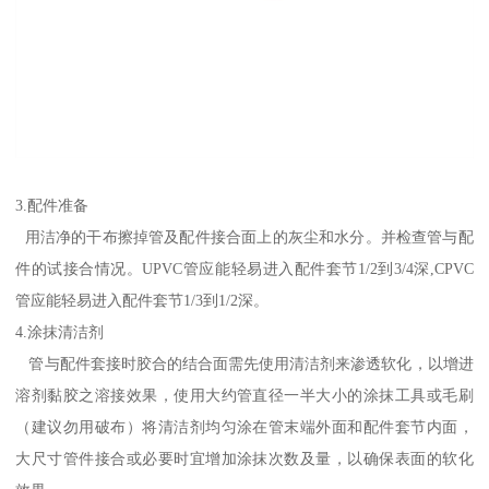
3.配件准备
用洁净的干布擦掉管及配件接合面上的灰尘和水分。并检查管与配
件的试接合情况。UPVC管应能轻易进入配件套节1/2到3/4深,CPVC
管应能轻易进入配件套节1/3到1/2深。
4.涂抹清洁剂
管与配件套接时胶合的结合面需先使用清洁剂来渗透软化，以增进
溶剂黏胶之溶接效果，使用大约管直径一半大小的涂抹工具或毛刷
（建议勿用破布）将清洁剂均匀涂在管末端外面和配件套节内面，
大尺寸管件接合或必要时宜增加涂抹次数及量，以确保表面的软化