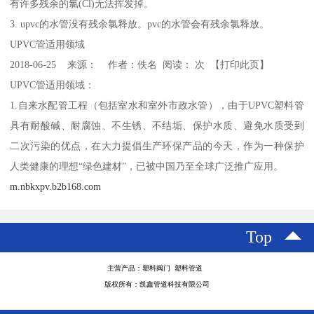
有许多残余的氯(Cl)无法挥发掉。
3. upvc的水管没有残余氯释放。pvc的水管会有残余氯释放。
UPVC管适用领域
2018-06-25 来源： 作者：佚名 阅读： 次 【打印此页】
UPVC管适用领域：
1.自来水配管工程（包括室水和室外市政水管），由于UPVC塑料管
具有耐酸碱、耐腐蚀、不生锈、不结垢、保护水质、避免水质受到
二次污染的优点，在大力提倡生产环保产品的今天，作为一种保护
人类健康的理想“绿色建材”，已被中国乃至全球广泛推广应用。
m.nbkxpv.b2b168.com
Top
主营产品：塑料阀门 塑料管道
版权所有：凯鑫管道科技有限公司