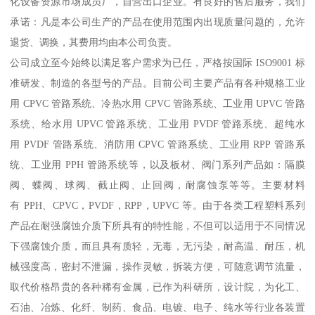
化设备资源市场成员厂，自营出口企业。有良好的售后服务，我们
承诺：凡是本公司生产的产品在使用范围内出现质量问题的，允许
退货、调换，其费用均由本公司负责。
公司成立至今始终以满足客户需求为已任，严格按国际 ISO9001 标
准研发、制造的各型号的产品。目前公司主要产品有各种规格工业
用 CPVC 管路系统、冷热水用 CPVC 管路系统、工业用 UPVC 管路
系统、给水用 UPVC 管路系统、工业用 PVDF 管路系统、超纯水
用 PVDF 管路系统、消防用 CPVC 管路系统、工业用 RPP 管路系
统、工业用 PPH 管路系统等，以及板材、阀门系列产品如：隔膜
阀、蝶阀、球阀、截止阀、止回阀，耐腐蚀泵等等。主要材料
有 PPH、CPVC，PVDF，RPP，UPVC 等。由于各类工程塑料系列
产品在耐强腐蚀介质下所具有的特性能，不但可以适用于不同情况
下强腐蚀介质，而且具有质轻，无毒，无污染，耐高温、耐压，机
械强度高，密封不泄漏，操作灵敏，拆装方便，可随意调节流量，
取代价格昂贵的各种稀有金属，已作为科研所，设计院，为化工、
石油、冶炼、化纤、制药、食品、电镀、电子、纯水等行业各装置