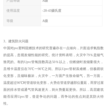
产品等级
A级
使用温度
-20-43摄氏度
等级
A级
3、建筑防火问题
中国对pvc塑料阻燃技术的研究普遍存在一点倾向，片面追求氧指数
的提高，忽视发烟性能的研究。统计资料表明，火灾中79％是烟气
致死的。有的Upvc管氧指数高达50％以上，但燃烧时发烟量很大，
且维卡温度仅在70℃一90℃之间。所以Upvc管材虽难燃，但极易软
化变形，且烟味极浓，火灾中，一方面产生致命烟气，另一方面，
温度超过90℃时管道软化变形，火势在管道穿越部位蔓延，而穿过屋
面的排水管或通气管风速更大，则火势蔓延更快。所以，高层建筑
能否应用Upvc管，曾是争论的问题，而争论的焦点则是其防火特
性。