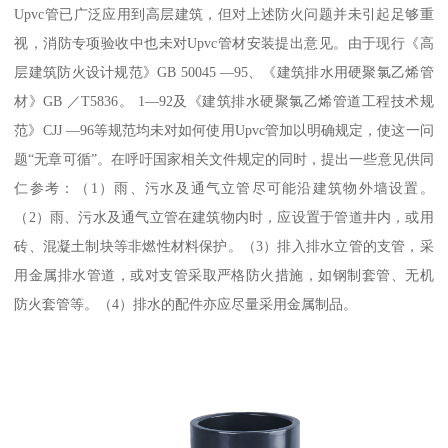
Upvc管已广泛应用到高层建筑，但对上述防火问题并未引起足够重
视，消防专项验收中也未对Upvc管材安装提出意见。由于现行《高
层建筑防火设计规范》GB 50045 —95、《建筑排水用硬聚氯乙烯管
材》GB ／T5836。 1—92及《建筑排水硬聚氯乙烯管道工程技术规
范》CJJ —96等规范均未对如何使用Upvc管加以明确规定，使这一问
题“无章可循”。在呼吁国家相关文件规定的同时，提出一些意见供同
仁参考：（1）雨、污水及通气立管尽可能沿建筑物外墙设置。
（2）雨、污水及通气立管在建筑物内时，应设置于管道井内，或用
砖、混凝土制块等非燃性材料保护。（3）排入排水立管的支管，采
用金属排水管道，或对支管采取严格防火措施，如钢制套管、无机
防火套管等。（4）排水的配件亦应尽量采用金属制品。