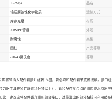
1~2Mpa
品名
输送腐蚀性化学物质
运输方式
库存充足
材质
ABS/PE管道
外观
耐腐蚀
类型
圆柱
产品等级
-20-43摄氏度
等级
即将管插入配件套接并旋转1/4圈，管必须和配件套节底部接触。接口组合应
拉力器工具夹紧并静置15分钟以上）。管和配件接合点的周围胶水溢出
如此，建议应将配件丢弃重新组合接口，过量溢出的部分黏胶可利用破布