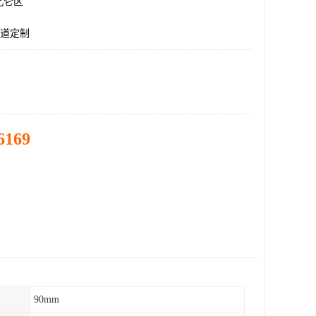
北仑区
管道定制
6169
90mm