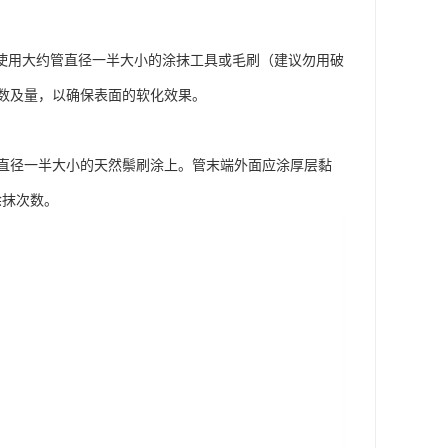
使用大约管直径一半大小的涂抹工具或毛刷（建议勿用破
数及量，以确保表面的软化效果。
直径一半大小的天然鬃刷涂上。管末端外面应涂厚层黏
涂抹次数。