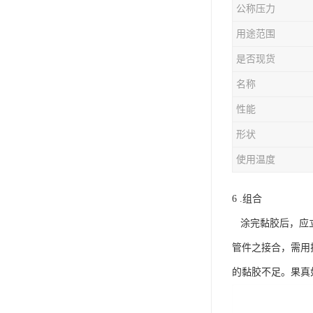
公称压力
用途范围
是否现货
名称
性能
形状
使用温度
6 .组合
涂完黏胶后，应立
管件之接合，需用
的黏胶不足。果真