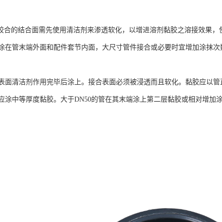
合的结合面需先使用清洁剂来渗透软化，以增进溶剂黏胶之溶接效果，
涂在管末端外面和配件套节内面，大尺寸管件接合或必要时宜增加涂抹次
表面清洁剂作用完毕后涂上。接合表面必须被浸透而且软化。黏胶应以管
应涂中等厚度黏胶。大于DN50的管在其末端涂上第二层黏胶或相对增加