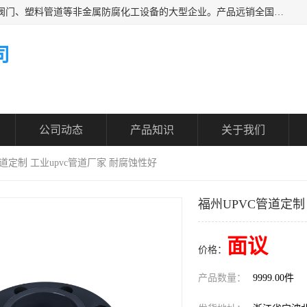
凯鑫管道科技有限公司是一家专业生产PPH、CPVC各类塑料阀门、塑料管道等非金属防腐化工设备的大型企业。产品远销全国三十一个省、市、自治区,广泛应用于化工、石油、氯碱、染料、制药、农药等行业，深受广大用户欢迎，是目前国内生产化工泵、阀门规模较大的生产基地之一。
司
公司动态
产品知识
关于我们
管道定制 工业upvc管道厂家 耐腐蚀性好
福州UPVC管道定制
面议
价格：
产品数量：
9999.00件