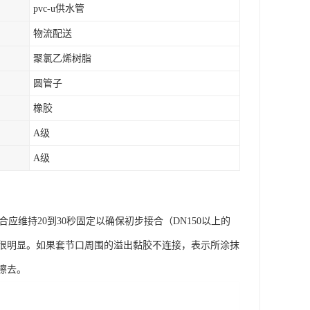
pvc-u供水管
物流配送
聚氯乙烯树脂
圆管子
橡胶
A级
A级
维持20到30秒固定以确保初步接合（DN150以上的
应很明显。如果套节口周围的溢出黏胶不连接，表示所涂抹
擦去。