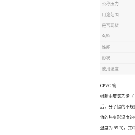
公称压力
用途范围
是否现货
名称
性能
形状
使用温度
CPVC 管
树脂由聚氯乙烯（
后，分子键的不规
值的热变形温度的机械
温度为 95 ℃。其