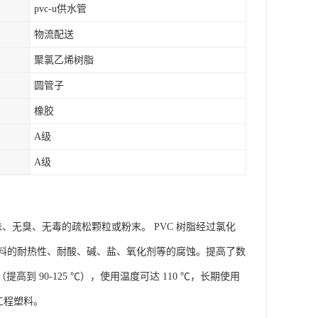
pvc-u供水管
物流配送
聚氯乙烯树脂
圆管子
橡胶
A级
A级
、无臭、无毒的疏松颗粒或粉末。 PVC 树脂经过氯化
料的耐热性、耐酸、碱、盐、氧化剂等的腐蚀。提高了数
（提高到 90-125 ℃），使用温度可达 110 ℃，长期使用
型工程塑料。