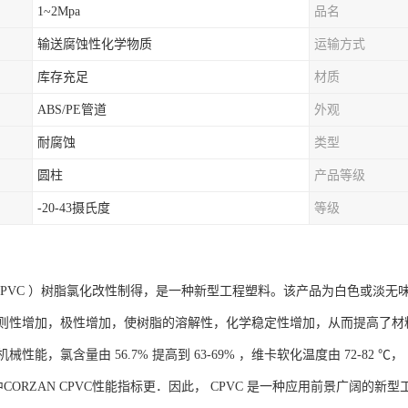
1~2Mpa
品名
输送腐蚀性化学物质
运输方式
库存充足
材质
ABS/PE管道
外观
耐腐蚀
类型
圆柱
产品等级
-20-43摄氏度
等级
 PVC ）树脂氯化改性制得，是一种新型工程塑料。该产品为白色或淡无味
则性增加，极性增加，使树脂的溶解性，化学稳定性增加，从而提高了材
性能，氯含量由 56.7% 提高到 63-69% ，维卡软化温度由 72-82 ℃，
中CORZAN CPVC性能指标更．因此， CPVC 是一种应用前景广阔的新