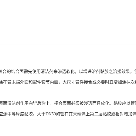
合的结合面需先使用清洁剂来渗透软化，以增进溶剂黏胶之溶接效果，
涂在管末端外面和配件套节内面，大尺寸管件接合或必要时宜增加涂抹次
表面清洁剂作用完毕后涂上。接合表面必须被浸透而且软化。黏胶应以管
应涂中等厚度黏胶。大于DN50的管在其末端涂上第二层黏胶或相对增加