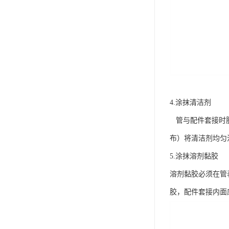
4.涂抹清洁剂
管与配件套接时胶
布）将清洁剂均匀
5.涂抹溶剂黏胶
溶剂黏胶必须在管
胶，配件套接内面