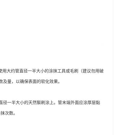
使用大约管直径一半大小的涂抹工具或毛刷（建议勿用破
数及量，以确保表面的软化效果。
直径一半大小的天然鬃刷涂上。管末端外面应涂厚层黏
涂抹次数。