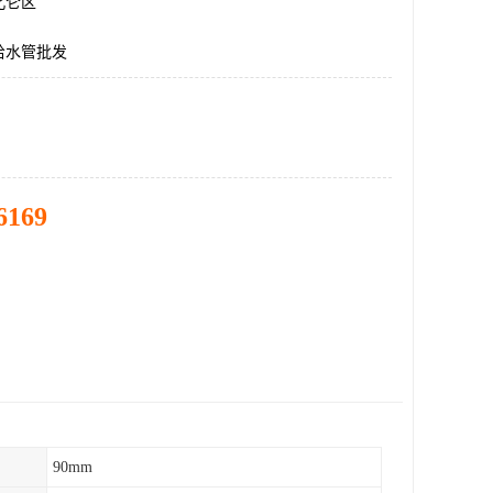
北仑区
U给水管批发
6169
90mm