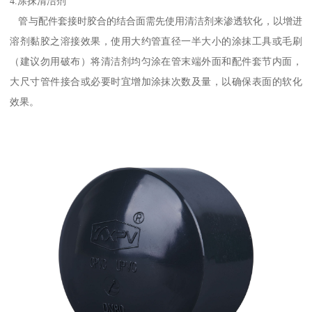
4.涂抹清洁剂
管与配件套接时胶合的结合面需先使用清洁剂来渗透软化，以增进
溶剂黏胶之溶接效果，使用大约管直径一半大小的涂抹工具或毛刷
（建议勿用破布）将清洁剂均匀涂在管末端外面和配件套节内面，
大尺寸管件接合或必要时宜增加涂抹次数及量，以确保表面的软化
效果。