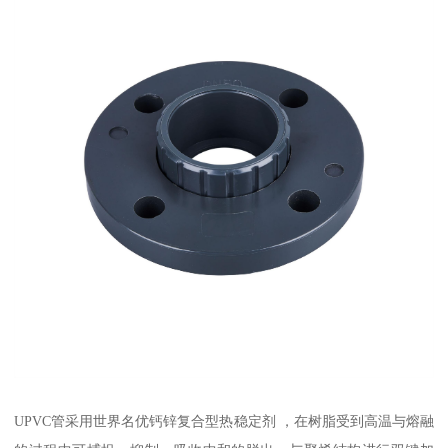
UPVC管采用世界名优钙锌复合型热稳定剂 ，在树脂受到高温与熔融