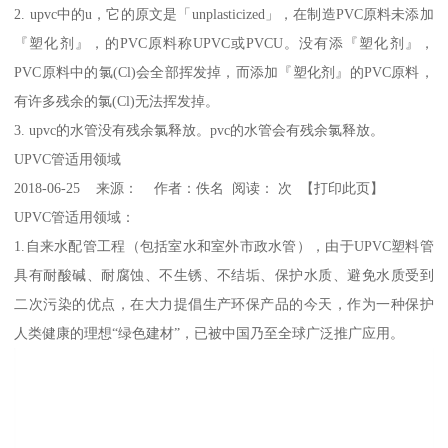
2. upvc中的u，它的原文是「unplasticized」，在制造PVC原料未添加
『塑化剂』，的PVC原料称UPVC或PVCU。没有添『塑化剂』，
PVC原料中的氯(Cl)会全部挥发掉，而添加『塑化剂』的PVC原料，
有许多残余的氯(Cl)无法挥发掉。
3. upvc的水管没有残余氯释放。pvc的水管会有残余氯释放。
UPVC管适用领域
2018-06-25 来源： 作者：佚名 阅读： 次 【打印此页】
UPVC管适用领域：
1.自来水配管工程（包括室水和室外市政水管），由于UPVC塑料管
具有耐酸碱、耐腐蚀、不生锈、不结垢、保护水质、避免水质受到
二次污染的优点，在大力提倡生产环保产品的今天，作为一种保护
人类健康的理想“绿色建材”，已被中国乃至全球广泛推广应用。