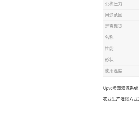
公称压力
用途范围
是否现货
名称
性能
形状
使用温度
Upvc喷滴灌溉系
农业生产灌溉方