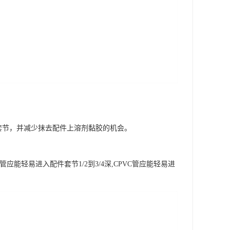
套节，并减少抹去配件上溶剂黏胶的机会。
轻易进入配件套节1/2到3/4深,CPVC管应能轻易进