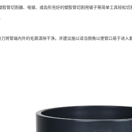
胶管切割器、电锯、或齿形完好的塑胶管切割用锯子等简单工具轻松切
。
刀将管端内外的毛屑清除干净。并建议施以适当倒角以使管口易于进入