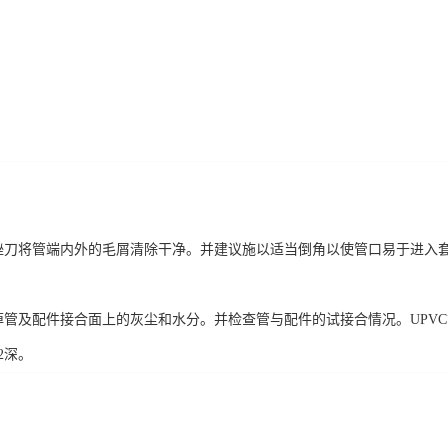
刀将管端内外的毛屑清除干净。并建议施以适当倒角以使管口易于进入
及配件接合面上的灰尘和水分。并检查管与配件的试接合情况。UPVC管应能
/2深。