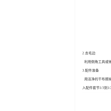
2.去毛边
利用倒角工具或锉
3.配件准备
用洁净的干布擦掉管
入配件套节1/3到1