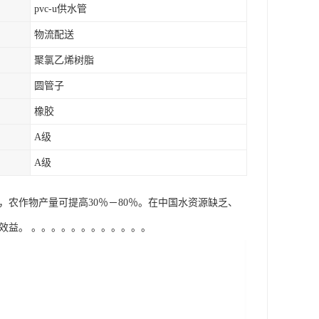
pvc-u供水管
物流配送
聚氯乙烯树脂
圆管子
橡胶
A级
A级
量，农作物产量可提高30％－80％。在中国水资源缺乏、
益。 。。。。。。。。。。。。