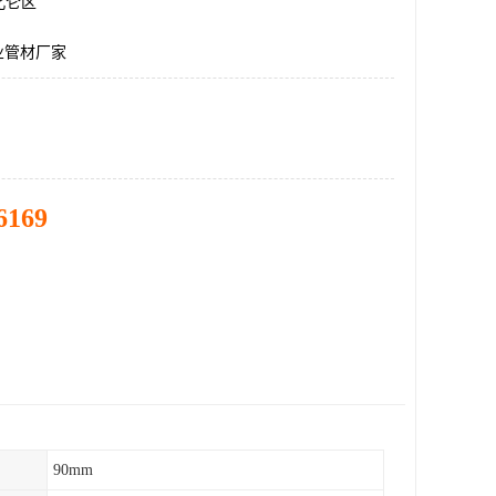
北仑区
业管材厂家
6169
90mm