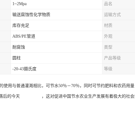
1~2Mpa
品名
输送腐蚀性化学物质
运输方式
库存充足
材质
ABS/PE管道
外观
耐腐蚀
类型
圆柱
产品等级
-20-43摄氏度
等级
统的使用与普通灌溉相比，可节水50％－70％，同时可节约肥料和农药用
式落后的今天 ，这对促进中国节水农业生产发展有着极大的社会效