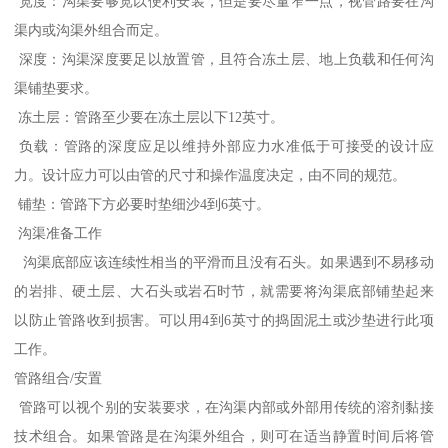
宽度：沟渠要够宽以便利安装，但是要尽量窄一点，视管路要在沟
渠内或沟渠外组合而定。
深度：沟渠深度要足以放置管，且符合冻土层、地上负载和任何沟
渠铺垫要求。
冻土层：管路至少要在冻土层以下12英寸。
负载：管路的深度应足以维持外部应力水准低于可接受的设计应
力。设计应力可以由管的尺寸和操作温度决定，由不同的规范。
铺垫：管路下方必要时垫细沙4到6英寸。
沟渠准备工作
沟渠底部应该连续性相当的平滑而且没有石头。如果遇到不易移动
的岩排、硬土层、大石头或岩石时节，就需要将沟渠底部铺垫起来
以防止管路收到损害。可以用4到6英寸的捣固泥土或沙垫进行此项
工作。
管路组合/安置
管路可以视个别的安装要求，在沟渠内部或外部用传统的溶剂黏接
技术组合。如果管路是在沟渠外组合，则可在适当静置时间后将管