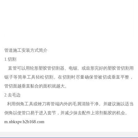
管道施工安装方式简介
1.切割
直管可以用轮形塑胶管切割器、电锯、或齿形完好的塑胶管切割用
锯子等简单工具轻松切割。在切割时尽量确保管被切成垂直平整，
管切面越垂直黏合的面积就越大。
2.去毛边
利用倒角工具或锉刀将管端内外的毛屑清除干净。并建议施以适当
倒角以使管口易于进入套节，并减少抹去配件上溶剂黏胶的机会。
m.nbkxpv.b2b168.com