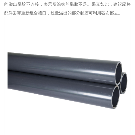
的溢出黏胶不连接，表示所涂抹的黏胶不足。果真如此，建议应将
配件丢弃重新组合接口，过量溢出的部分黏胶可利用破布擦去。