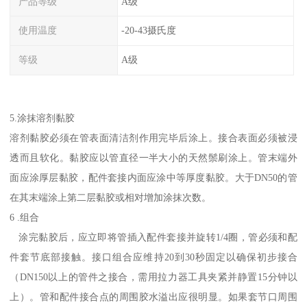
产品等级
A级
使用温度
-20-43摄氏度
等级
A级
5.涂抹溶剂黏胶
溶剂黏胶必须在管表面清洁剂作用完毕后涂上。接合表面必须被浸
透而且软化。黏胶应以管直径一半大小的天然鬃刷涂上。管末端外
面应涂厚层黏胶，配件套接内面应涂中等厚度黏胶。大于DN50的管
在其末端涂上第二层黏胶或相对增加涂抹次数。
6 .组合
涂完黏胶后，应立即将管插入配件套接并旋转1/4圈，管必须和配
件套节底部接触。接口组合应维持20到30秒固定以确保初步接合
（DN150以上的管件之接合，需用拉力器工具夹紧并静置15分钟以
上）。管和配件接合点的周围胶水溢出应很明显。如果套节口周围