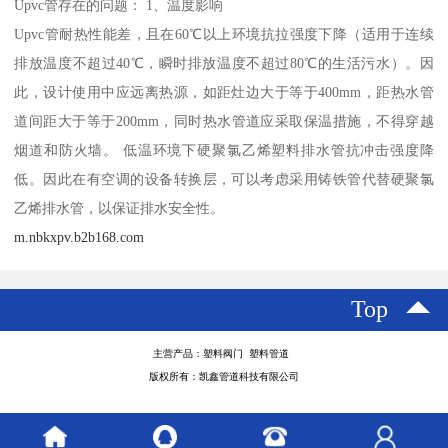
Upvc管存在的问题： 1、温度影响
Upvc管耐热性能差，且在60℃以上环境抗拉强度下降（适用于连续
排放温度不超过40℃，瞬时排放温度不超过80℃的生活污水）。因
此，设计使用中应远离热源，如距灶边大于等于400mm，距热水管
道间距大于等于200mm，同时热水管道应采取保温措施，不得穿越
烟道和防火墙。 低温环境下硬聚氯乙烯塑料排水管抗冲击强度降
低。因此在有空调的设备转换层，可以考虑采用铸铁管代替硬聚氯
乙烯排水管，以保证排水安全性。
m.nbkxpv.b2b168.com
Top
主营产品：塑料阀门 塑料管道
版权所有：凯鑫管道科技有限公司