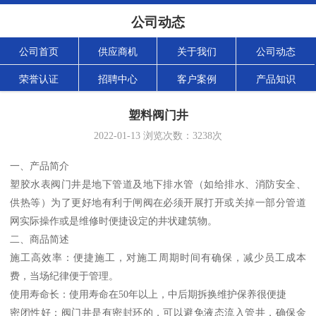
公司动态
公司首页
供应商机
关于我们
公司动态
荣誉认证
招聘中心
客户案例
产品知识
塑料阀门井
2022-01-13
浏览次数：
3238
次
一、产品简介
塑胶水表阀门井是地下管道及地下排水管（如给排水、消防安全、
供热等）为了更好地有利于闸阀在必须开展打开或关掉一部分管道
网实际操作或是维修时便捷设定的井状建筑物。
二、商品简述
施工高效率：便捷施工，对施工周期时间有确保，减少员工成本
费，当场纪律便于管理。
使用寿命长：使用寿命在50年以上，中后期拆换维护保养很便捷
密闭性好：阀门井是有密封环的，可以避免液态流入管井，确保金